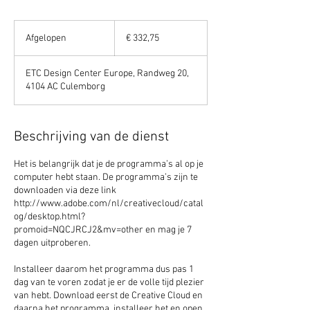
332,75
euro
Afgelopen
A
€ 332,75
f
g
ETC Design Center Europe, Randweg 20,
e
4104 AC Culemborg
l
o
p
e
Beschrijving van de dienst
n
Het is belangrijk dat je de programma’s al op je
computer hebt staan. De programma’s zijn te
downloaden via deze link
http://www.adobe.com/nl/creativecloud/catal
og/desktop.html?
promoid=NQCJRCJ2&mv=other en mag je 7
dagen uitproberen.
Installeer daarom het programma dus pas 1
dag van te voren zodat je er de volle tijd plezier
van hebt. Download eerst de Creative Cloud en
daarna het programma, installeer het en open